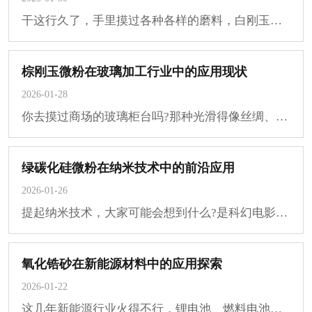
干这行久了，手里摸过各种各样的磨料，白刚玉微粉​算是咱们精密研磨里的“老熟人”了···
棕刚玉微粉在玻璃加工行业中的应用现状
2026-01-28
你去摸过商场的玻璃柜台吗?那种光滑得像丝绸、边缘规整得一丝不苟的质感?或者注意过高···
绿碳化硅微粉在纳米技术中的前沿应用
2026-01-26
提起纳米技术，大家可能会想到什么?是科幻电影里的神奇材料，还是实验室里遥不可及的高···
氧化锆砂在新能源材料中的应用探索
2026-01-22
这几年新能源行业火得不行，锂电池、燃料电池、太阳能电池这些词都快变成日常用语了。···