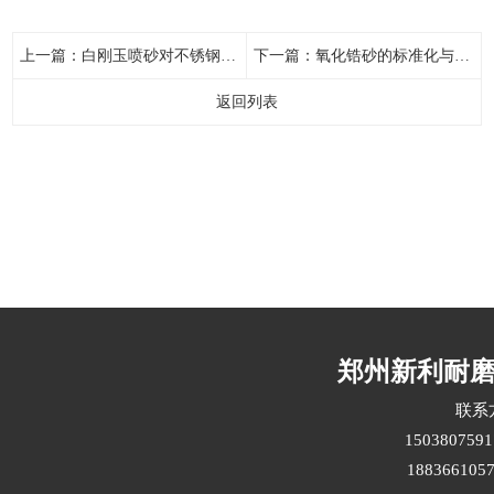
上一篇：
白刚玉喷砂对不锈钢表面的处理效果
下一篇：
氧化锆砂的标准化与质量控制要点
返回列表
郑州新利耐
联系
15038075
1883661