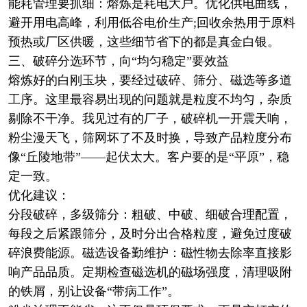
能耗管理要抓细：熔炼是耗电大户。优化供电曲线，
避开用电高峰，利用低谷电价生产;回收余热用于原料
预热或厂区供暖，这些细节省下的都是真金白银。
三、破碎分选环节，向“均匀稳定”要效益
熔炼好的白刚玉块，要经过破碎、筛分、磁选等多道
工序。这里最容易出现的问题就是粒度不均匀，杂质
剔除不干净。我见过有的厂子，破碎机一开震天响，
粉尘漫天飞，筛网坏了不及时换，导致产品粒度分布
像“丘陵地带”——起伏太大。客户要的是“平原”，稳
定一致。
优化建议：
分段破碎，多级筛分：粗破、中破、细破合理配置，
每段之后紧跟筛分，及时分出合格粒度，避免过度破
碎浪费能源。磁选设备勤维护：磁性物去除率直接影
响产品品质。定期检查磁选机的磁场强度，清理吸附
的铁屑，别让设备“带病工作”。