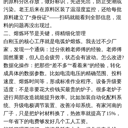
的原料分区存放，做好标识，先进先出，防止受潮或
污染。老王后来在原料区装了温湿度监控，还给每批
原料建立了“身份证”——扫码就能看到全部信息，混
料的问题再没出现过。
二、熔炼环节是关键，得精细化管理
白刚玉的核心工序就是电弧炉熔炼。我去过不少厂
家，发现一个通病：过分依赖老师傅的经验。老师傅
固然重要，但人总会疲劳，状态会有波动。怎么改进?
数据化操作：把那些“差不多”“看着来”的经验，转化
成具体的数据参数。比如电流电压的精确范围、投料
速度、熔炼时间等，形成标准作业程序。设备升级要
适度：不是非要花大价钱买最贵的炉子。很多老炉子
进行局部改造就能提升效率。比如加装自动化配料系
统、升级电极调节装置、改善冷却系统。有家河南的
厂子，只是把炉衬材料换了，热效率就提高了15%，
一年省下的电费够发好几个工人工资。