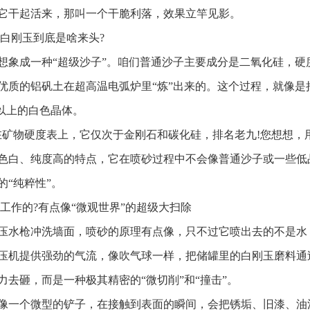
它干起活来，那叫一个干脆利落，效果立竿见影。
这白刚玉到底是啥来头?
想象成一种“超级沙子”。咱们普通沙子主要成分是二氧化硅，
优质的铝矾土在超高温电弧炉里“炼”出来的。这个过程，就像
%以上的白色晶体。
在矿物硬度表上，它仅次于金刚石和碳化硅，排名老九!您想想，
色白、纯度高的特点，它在喷砂过程中不会像普通沙子或一些低
的“纯粹性”。
么工作的?有点像“微观世界”的超级大扫除
压水枪冲洗墙面，喷砂的原理有点像，只不过它喷出去的不是水
压机提供强劲的气流，像吹气球一样，把储罐里的白刚玉磨料通
力去砸，而是一种极其精密的“微切削”和“撞击”。
像一个微型的铲子，在接触到表面的瞬间，会把锈垢、旧漆、油