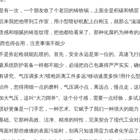
是有一次，一个朋友收了个老旧的铸铁锅，上面全是积碳和锈层
后来我把他带到工作室，用小型喷砂机配上白刚玉，就那么“滋
质感和细腻的铸造纹理，把他都给看呆了。那种化腐朽为神奇的
东西也得会用，注意事项不能少
不是拎起枪就能乱喷的。首先，安全永远是第一位的。高速飞行
吸系统防护装备一样都不能少，必须把自己包裹得严严实实，确
有讲究。气压调多大?喷枪距离工件多远?移动速度多快?用什么型
铝件，您得用细一点的磨料，气压调小点，离远点，慢点走，这
加大气压，这叫“大刀阔斧”。这个分寸感，需要一点经验，多试
喷砂更像是一门手艺，一种艺术。它赋予了我们一种强大的能力
基础。它那种高效、洁净、精准的特性，完美契合了现代工业对
再面对那些难缠的表面污垢时，别再只知道用蛮力或者化学品了