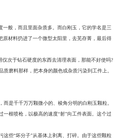
硬度一般，而且里面杂质多。而白刚玉，它的学名是三
是把原材料扔进了一个微型太阳里，去芜存菁，最后得
用仅次于钻石硬度的东西去清理表面，那能不好使吗?
品质磨料那样，把本身的颜色或杂质污染到工件上。
，而是千千万万颗微小的、棱角分明的白刚玉颗粒。
过一根喷枪，以极高的速度“射”向工件表面。这个过
污这些“坏分子”从基体上剥离、打碎。由于这些颗粒