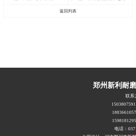
返回列表
郑州新利耐
联系
15038075
1883661
1598181
电话：0371