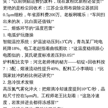
笑：“以前倒贴运费扔废料，现在废粉比新粉还金贵!”
更绝的是粉尘回收术：江苏企业用布袋除尘器抓回
0.5μm细粉，年省原料费200万。老板咧嘴乐：“车间扫
出来的灰，比白面还值钱!”
二、熔炼环节的“温度芭蕾”
1. 电弧炉玩微操
智能温控系统：炉温波动压到±3℃内，青岛某厂吨电
耗降18%。电工老赵指着曲线图吹：“这温度稳得跟心
电图似的，莫氏硬度标准差压到0.05!”
炉料配比玄学：河北老师傅的秘方——铝锭+回收料按
7：3配，熔液流动性提升40%。配料工小李嘀咕：“比
我家娃冲奶粉比例还讲究!”
2. 急冷技术发狠
高压氮气雾化淬火：把熔滴冷却速度提到10⁶℃/秒，晶
粒尺寸控在5μm内。工程师老王比划着：“这急冷速
度，岩浆掉进去都得冻感冒!”