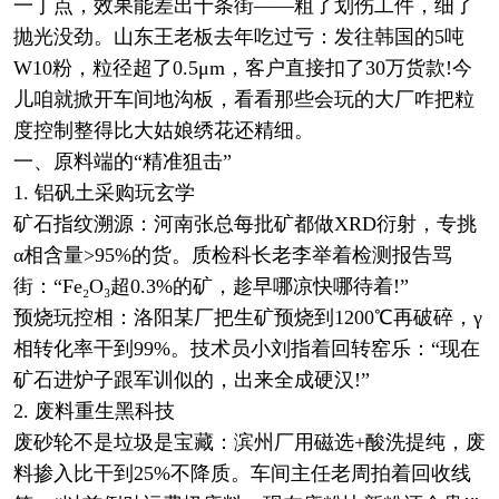
一丁点，效果能差出十条街——粗了划伤工件，细了
抛光没劲。山东王老板去年吃过亏：发往韩国的5吨
W10粉，粒径超了0.5μm，客户直接扣了30万货款!今
儿咱就掀开车间地沟板，看看那些会玩的大厂咋把粒
度控制整得比大姑娘绣花还精细。
一、原料端的“精准狙击”
1. 铝矾土采购玩玄学
矿石指纹溯源：河南张总每批矿都做XRD衍射，专挑
α相含量>95%的货。质检科长老李举着检测报告骂
街：“Fe₂O₃超0.3%的矿，趁早哪凉快哪待着!”
预烧玩控相：洛阳某厂把生矿预烧到1200℃再破碎，γ
相转化率干到99%。技术员小刘指着回转窑乐：“现在
矿石进炉子跟军训似的，出来全成硬汉!”
2. 废料重生黑科技
废砂轮不是垃圾是宝藏：滨州厂用磁选+酸洗提纯，废
料掺入比干到25%不降质。车间主任老周拍着回收线