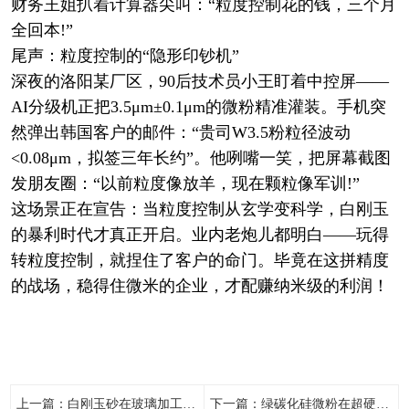
财务王姐扒着计算器尖叫：“粒度控制花的钱，三个月
全回本!”
尾声：粒度控制的“隐形印钞机”
深夜的洛阳某厂区，90后技术员小王盯着中控屏——
AI分级机正把3.5μm±0.1μm的微粉精准灌装。手机突
然弹出韩国客户的邮件：“贵司W3.5粉粒径波动
<0.08μm，拟签三年长约”。他咧嘴一笑，把屏幕截图
发朋友圈：“以前粒度像放羊，现在颗粒像军训!”
这场景正在宣告：当粒度控制从玄学变科学，白刚玉
的暴利时代才真正开启。业内老炮儿都明白——玩得
转粒度控制，就捏住了客户的命门。毕竟在这拼精度
的战场，稳得住微米的企业，才配赚纳米级的利润！
上一篇：
白刚玉砂在玻璃加工中的独特价值
下一篇：
绿碳化硅微粉在超硬材料中的不可替代性