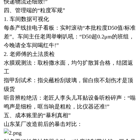
快递物流还细致!”
四、管理端的“粒度军规”
1. 车间数据可视化
每条产线挂电子看板：实时滚动“本批粒度D50值/标准
差”。车间主任老周举喇叭吼：“D50超0.2μm的班组，
今晚请全车间喝红牛!”
2. 老师傅的土法质检
水膜观测法：取粉撒水面，均匀扩散算合格，结团返
工
指甲刮试术：指尖蘸粉刮玻璃，留白痕不划伤才是顶
级货
听音辨粒绝活：老匠人李头儿耳贴设备听粉碎声：“嗡
鸣声是细粉，哐当响是粗粒，比仪器还准!”
五、成本账里的“暴利真相”
山东某厂改造前后的暴击对比：