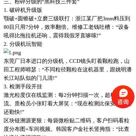
三、粉碎分级的“黑科技三件套”
1. 破碎机升级版
颚破+圆锥破+立磨三级联打：浙江某厂把3mm料压到
80目只用7分钟，效率翻倍。维修工老钱吐槽：“设备
吼得比拖拉机还响，震得我假牙直哆嗦!”
2. 分级机玩智能
东莞厂日本进口的分级机，CCD镜头盯着颗粒跑，山
田工程师嘚瑟：“不同粒径颗粒在这机器里，跟姚明潘
长江站队似的门儿清!”
3. 检测手段开挂
激光粒度仪在线监测：每2分钟扫描一次，超标自动分
流。质检员小张盯着大屏笑：“现在检测比保安盯监控
还勤快!”
区块链溯源更狠：每袋微粉贴二维码，客户扫码看粒
度分布图+车间视频。韩国客户金社长竖拇指：“比查