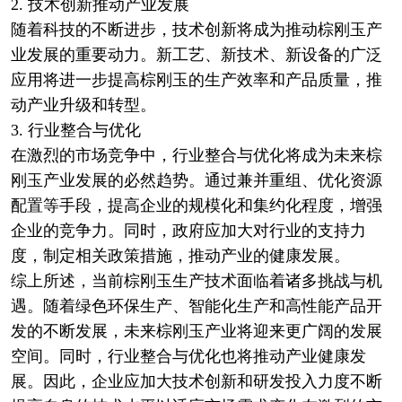
2. 技术创新推动产业发展
随着科技的不断进步，技术创新将成为推动棕刚玉产
业发展的重要动力。新工艺、新技术、新设备的广泛
应用将进一步提高棕刚玉的生产效率和产品质量，推
动产业升级和转型。
3. 行业整合与优化
在激烈的市场竞争中，行业整合与优化将成为未来棕
刚玉产业发展的必然趋势。通过兼并重组、优化资源
配置等手段，提高企业的规模化和集约化程度，增强
企业的竞争力。同时，政府应加大对行业的支持力
度，制定相关政策措施，推动产业的健康发展。
综上所述，当前棕刚玉生产技术面临着诸多挑战与机
遇。随着绿色环保生产、智能化生产和高性能产品开
发的不断发展，未来棕刚玉产业将迎来更广阔的发展
空间。同时，行业整合与优化也将推动产业健康发
展。因此，企业应加大技术创新和研发投入力度不断