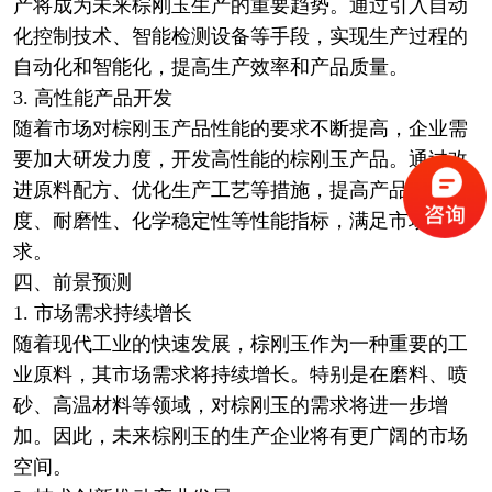
产将成为未来棕刚玉生产的重要趋势。通过引入自动
化控制技术、智能检测设备等手段，实现生产过程的
自动化和智能化，提高生产效率和产品质量。
3. 高性能产品开发
随着市场对棕刚玉产品性能的要求不断提高，企业需
要加大研发力度，开发高性能的棕刚玉产品。通过改
进原料配方、优化生产工艺等措施，提高产品的硬
度、耐磨性、化学稳定性等性能指标，满足市场需
求。
四、前景预测
1. 市场需求持续增长
随着现代工业的快速发展，棕刚玉作为一种重要的工
业原料，其市场需求将持续增长。特别是在磨料、喷
砂、高温材料等领域，对棕刚玉的需求将进一步增
加。因此，未来棕刚玉的生产企业将有更广阔的市场
空间。