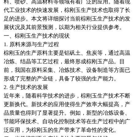
料、喷砂、高温材料等领域有着广泛的应用。随着现
代工业技术的快速发展，棕刚玉生产技术也取得了长
足的进步。本文将详细探讨当前棕刚玉生产技术的发
展状况及其前景预测，以期为相关行业提供参考。
一、棕刚玉生产技术的现状
1. 原料来源与生产过程
棕刚玉的生产原料主要是铝矾土、焦炭等，通过高温
冶炼、结晶等工艺过程，最终形成棕刚玉产品。目
前，我国在原料采集、冶炼技术、设备制造等方面已
形成了完整的产业链，具备了较强的生产能力。
2. 生产技术的发展
近年来，随着科学技术的进步，棕刚玉生产技术不断
更新换代。新技术的应用使得生产效率大幅提高，产
品质量也得到了显著提升。例如，新型的冶炼设备、
节能环保技术、自动化控制技术等在生产过程中的广
泛应用，为棕刚玉的生产带来了革命性的变化。