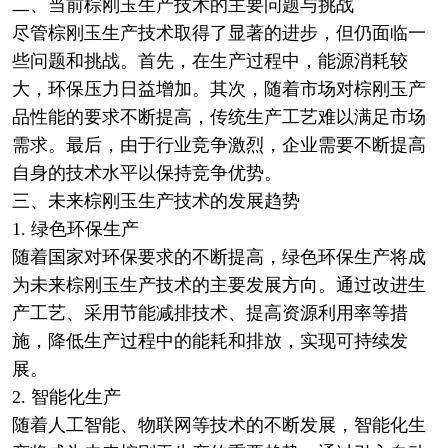
二、当前棕刚玉生产技术的主要问题与挑战
尽管棕刚玉生产技术取得了显著的进步，但仍面临一
些问题和挑战。首先，在生产过程中，能源消耗较
大，环保压力日益增加。其次，随着市场对棕刚玉产
品性能的要求不断提高，传统生产工艺难以满足市场
需求。最后，由于行业竞争激烈，企业需要不断提高
自身的技术水平以保持竞争优势。
三、未来棕刚玉生产技术的发展趋势
1. 绿色环保生产
随着国家对环保要求的不断提高，绿色环保生产将成
为未来棕刚玉生产技术的主要发展方向。通过改进生
产工艺、采用节能减排技术、提高资源利用率等措
施，降低生产过程中的能耗和排放，实现可持续发
展。
2. 智能化生产
随着人工智能、物联网等技术的不断发展，智能化生