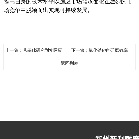
提高自身的技术水平以适应市场需求变化在激烈的市
场竞争中脱颖而出实现可持续发展。
上一篇：
从基础研究到实际应用：绿碳化硅微粉的发展历程
下一篇：
氧化锆砂的研磨效率与使用技巧
返回列表